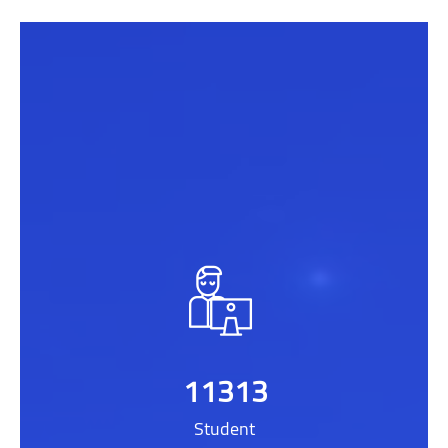
Přeskočit: [[smacrs_parallax_counters]]
11313
Student