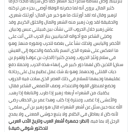
بتربيته، وكان بشامة شاعرا جيد الشعر كما كان شريفا ماجدا حازما
كثير المال، يروى أنه لما حضرته الوفاة أوصى بجزء من تركته
لزهير وقال له: لقد أورثتك ما هو خير من المال؛ أورثتك شعري،
والحقيقة لقد ورث زهير منه الشعر والمال والخلق الكريم، وقد
عاش زهير خلال الحروب التي نشأت بين قبيلتي عبس وذبيان،
وصَلِيَ الشاعر مع أخواله الذبيانيين بنار الحرب التي أتت على
الأخضر واليابس، ولذلك نشأ على بغضه للحرب ونفوره منها، وهو
ما انعكس على شعره الذي اتسم بالحكمة والدعوة إلى العيش
في سلام ونَبْذِ الحروب، ومدح كثيرا (الحارث بن عوف) و(هرم بن
سنان) اللذين كان لهما دور كبير في إنهاء هذه الحرب، وتحملا دفع
ديات القتلى وحدهما، وهو بلا شك عمل عظيم يدل على رجاحة
عقليهما وحبهما للسلام في ذلك العصر الذي سادت فيه الحروب
وخضع لمنطق القوة والاعتداء، وصف الأصمعي الشاعر فقال:
يكفيك من الشعراء أربعة؛ زهير إذا طرب، والنابغة إذا رهب،
والأعشى إذا غضب، وعنترة إذا كلب. وهذا عمر بن الخطاب رضي
الله عنه حين سئل عن أشعر الشعراء قال: هو زهير بن أبي سلمى؛
لأنه كان لا يعاظل في الكلام، ولا يتبع حوشي المعنى، ولا يمدح
الرجل إلا بما فيه.
(انظر: جمهرة أشعار العرب وتاريخ الأدب العربي
للدكتور شوقي ضيف)