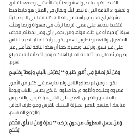
الخبط: الضرب باليد، والعشواء: تأنيث الأعشى، وجمعها عُشْو،
والعشواء: الناقة التي لا تبصر ليلًا، ويقال في المثل: هو خابط خبط
عشواء، أي قد ركب رأسه في الضلالة كالناقة التي لا تبصر ليلًا
فتخبط بيديها على عمى، فربما تردَّت في مهواة وربما وطئت
سبعًا أو حية أو غير ذلك. قوله: ومن تخطئ أي ومن تخطئه، فحذف
المفعول، والتعمير: تطويل العمر، يقول: رأيت المنايا تصيب الناس
على غير نسق وترتيب وبصيرة، كما أن هذه الناقة تطأ على غير
بصيرة، ثم قال: من أصابته المنايا أهلكته ومن أخطأته أبقته فبلغ
الهرم.
وَمَنْ لَمْ يُصانعْ فِي أُمُورٍ كَثيرةٍ ** يُضَرَّسْ بأنْيابٍ ويُوطَأ بِمَنْسِمِ
يقول: ومن لم يصانع الناس ولم يدارهم في كثير من الأمور
قهروه وغلبوه وأذلوه وربما قتلوه، كالذي يضرس بالناب ويوطأ
بالمنسم، والضرس: العض على الشيء بالضرس، والتضريس
مبالغة. المنسم للبعير: بمنزلة السنبك للفرس وهو طرف الحافر،
والجمع المناسم.
وَمَنْ يجعلِ المعرُوفَ من دونِ عِرْضِهِ ** يَفِرْهُ وَمَنْ لا يَتَّقِ الشّتمَ
يُشْتَمِ