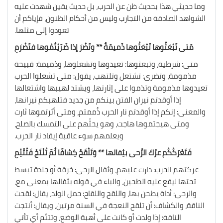
وما حديثي هذا بحديث ظن عن الحرب، بل حديث يقين شهدت عليه
الشواهد الصادقة من التجارب وليس من أحكام الظنون، فإياكم أن
تعودوا إلى مثلها.
مَتى تَبْعَثُوها تَبْعَثُوها ذَميمَةٌ ** وتَضْرَ إذا ضَرّيْتُمُوها فتَضْرَمِ
متى: شرطية، وتبعثوها: تعيدوها وتشعلوها، وذميمة: قبيحة
مذمومة، وتضرى: تشتعل وتلتهب، يقول: متى تشعلوا الحرب
تعيدوها مذمومة وتذموا على إثارتها، ويشتد لهيبها واشتعالها
إذا أوقدتم نيران الفتن بينكم من جديد فتلهبكم نيرانها،
والمعنى: إنكم إذا أوقدتم نار الحرب ذُممتم، ومتى أثرتموها ثارت
ومتى هيجتموها هاجت، وهو يحثّهم على التمسك بالصلح،
ويعلمهم سوء عاقبة إيقاد نار الحرب.
فَتَعْرَكُكُم عرْكَ الرَّحى بثِفالها ** وَتَلْقَحْ كِشافًا ثُمّ تُنْتَجْ فَتُتْئِمِ
عركتهم الحرب: دارت عليهم، وثفال الرحى: خرقة أو جلدة تبسط
تحتها ليقع عليه الطحين، والباء في قوله بثفالها بمعنى مع،
والرحى: أداة يطحن بها، واللقح واللقاح: حمل الولد، يقال: لقحت
الناقة، والكشاف: أن تلقح النعجة في السنة مرتين، ويقال: أنتجت
الناقة: إذا ولدت أو كانت على أهبة الوضع، وتتئم أي تأتي