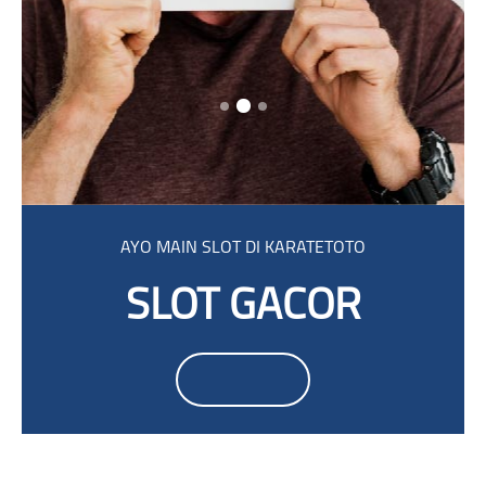
Přeskočit: [Cocoon] Parallax
AYO MAIN SLOT DI KARATETOTO
SLOT GACOR
Přeskočit: Smacrs Login