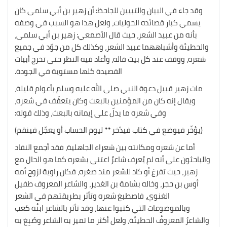
وقد جاء في البيان والتبيين للجاحظ: أن زهير بن أبي سلمى كان
يسمي كبار قصائده الحوليات، ولعل هذا هو السبب في وصفه
بأنه من عبيد الشعر، حيث قال الأصمعي: زهير بن أبي سلمى،
والحطيئة وأشباههما عبيد الشعر، وكذلك كل من جوّد في جميع
شعره، ووقف عند كل بيت
قاله، وأعاد فيه النظر حتى تخرج أبيات
القصيدة كلها مستوية في الجودة.
مات زهير قبيل دعوة النبي صلى الله عليه وسلم بأعوام قليلة،
ويقال إنه كان من المؤمنين بالبعث وكان يتعفّف في شعره،
وفي شعره ما يدلّ على إيمانه بالبعث، وذلك قوله:
(يؤخّر فيوضع في كتاب فيدّخر ** ليوم الحساب أو يعجّل فينقم)
أما عن شعره ومكانته بين شعراء الجاهلية، فقد أجمع النقاد
والباحثون على أنه لم يُعرف شاعرٌ اعتنى بشعره كما هو الحال مع
زهير، حيث تفرغ أو كاد للشعر منذ صغره، فكان راوية لزوج أمه
أوس بن حجر، وخاله بشامة بن الغدير، والشاعر المعروف طفيل
الغنوي، فاصطبغ شعره وتأثر بطريقتهم في الشعر
وبالموضوعات التي كتبوا عنها، وقد تأثر بالشاعر ابنُه كعب
والشاعرُ المعروفُ الحطيئة، ولعل أكثر ما تميز به الشاعر وصُبِغ به