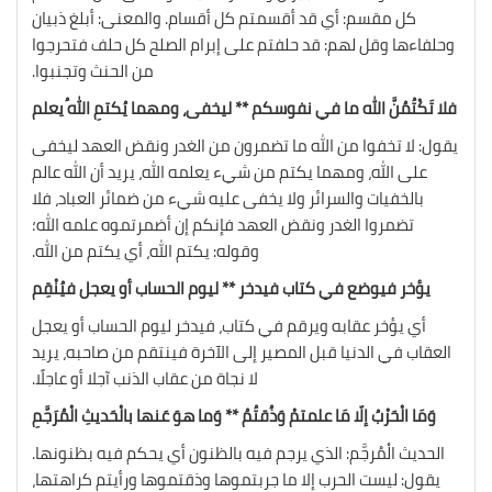
كل مقسم: أي قد أقسمتم كل أقسام. والمعنى: أبلغ ذبيان
وحلفاءها وقل لهم: قد حلفتم على إبرام الصلح كل حلف فتحرجوا
من الحنث وتجنبوا.
فلا تَكْتُمُنَّ الله ما في نفوسكم ** ليخفى، ومهما يُكتمِ اللهُ يعلم
يقول: لا تخفوا من الله ما تضمرون من الغدر ونقض العهد ليخفى
على الله، ومهما يكتم من شيء يعلمه الله، يريد أن الله عالم
بالخفيات والسرائر ولا يخفى عليه شيء من ضمائر العباد، فلا
تضمروا الغدر ونقض العهد فإنكم إن أضمرتموه علمه الله؛
وقوله: يكتم الله، أي يكتم من الله.
يؤخر فيوضع في كتاب فيدخر ** ليوم الحساب أو يعجل فيُنْقِم
أي يؤخر عقابه ويرقم في كتاب، فيدخر ليوم الحساب أو يعجل
العقاب في الدنيا قبل المصير إلى الآخرة فينتقم من صاحبه، يريد
لا نجاة من عقاب الذنب آجلا أو عاجلًا.
وَمَا الْحَرْبُ إلّا مَا علمتمْ وَذُقتُمُ ** وَما هوَ عَنها بالْحَديثِ الْمُرَجَّمِ
الحديث الْمُرجَّم: الذي يرجم فيه بالظنون أي يحكم فيه بظنونها.
يقول: ليست الحرب إلا ما جربتموها وذقتموها ورأيتم كراهتها،