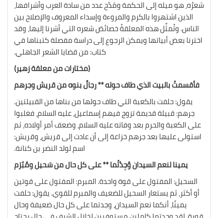
شعرُه، هو ميله إلى الحكمة ومَدْح عدد من سادة العرب وأشرافها،
الذين اشتهروا بالكرم والمروءة وإسداء المعروف والإصلاح بين
الناس. وتُمثِّل هذه المعلقةُ خصائصَ شعره التي أشرنا إليها، وقد
اخترنا بعض أبياتها ويمكن الرجوع إلى دراسة مفصلة كتبناها في
كتاب: من قضايا الشعر الجاهلي.
(مختارات من معلقة زهير)
فأقسمتُ بالبيت الذي طاف حوله ** رجالٌ بنوه من قريش وجرهم
يقول: حلفت بالكعبة التي طاف حولها من بناها من القبيلتين.
جرهم: قبيلة قديمة تزوج فيهم إسماعيل، عليه السلام، فغلبوا
على الكعبة والحرم بعد وفاته عليه السلام، وضعف أمر أولاده، ثم
استولى عليها بعد جرهم خزاعة إلى أن عادت إلى قريش، وقريش:
اسم لولد النضر بن كنانة.
يمينا لنعم السيدان وُجِدْتُما ** على كل حال من سَحيل ومُبْرَم
السحيل: المفتول على قوة واحدة. المبرم: المفتول على قوتين
أو أكثر، ثم يستعار السحيل للضعيف والمبرم للقوي. يقول: حلفت
يمينًا، أنكما نعم السيدان، وجدتما على كل حال ضعيفة وحال
قوية، لقد وجدتما كاملين مستوفيين لخلال الشرف في حال يحتاج