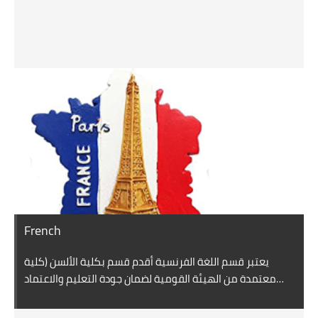
French
S
م
يعتبر قسم اللغة الفرنسية أقدم قسم بكلية الألسن (كلية
ي
معتمدة من الهيئة القومية لضمان جودة التعليم والاعتماد
ة
بتاريخ ٢٣/٢/٢٠١٥)حيث تزامن افتتاحه مع نشأة الكلية عام ١٨٣٥
من
ه
من قبل رفاعة الطهطاوي بعد عودته من بعثته في فرنسا وذلك