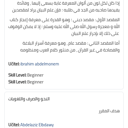
إذا كان لكل لون من ألوان المعرفة غاية يسعى إليها ، وفائدة
يفيدها صاحبه من الجد في طلبه ؛ فإن علم البيان يراد لمقصدين
المقصد الأول : مقصد ديني ؛ وهو القدرة على معرفة إعجاز كتاب
الله و معجزة رسول الله صلى الله عليه وسلم ؛ إذ لا يمكن الوقوف
على ذلك إلا بإحراز علم البيان
أما المقصد الثاني : مقصد عام ، وهو معرفة أسرار البلاغة
والفصاحة في غير القرآن ، من منثور كلام العرب ومنظومه
Učitel:
ibrahim abdelmonem
Skill Level
:
Beginner
Skill Level
:
Beginner
النحو والصرف واللغويات
هدف المقرر
Učitel:
Abdelaziz Elbdawy