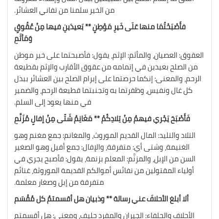
من الخير سلمنا من تفاني العشائر.
فأَصْبَحْتُمَا منها عَلَى خَيرِ مَوْطِنٍ ** بَعيدَينِ فيها مِنْ عُقُوقٍ
وَمَأثَمِ
العقوق: العصيان، والمأثم: الإثم، يقول: فأصبحتما على خير موطن
من الصلح بعيدين في إتمامه من عقوق الأقارب والإثم بقطيعة
الرحم، والمعنى: إنكما حرصتما على إبرام الصلح بين العشائر ببذل
كل غال ونفيس، وظفرتما به وتجنبتما قطيعة الرحم، والضمير
في منها يعود إلى السلم.
فَأَصْبَحَ يَجْري فيهمُ مِنْ تِلادِكُمْ ** مَغَانِمُ شَتّى مِنْ إفالٍ مُزَنَّمِ
التلاد والتليد: المال القديم الموروث، والمغانم: جمع مغنم وهو
الغنيمة، وشتى أي: متفرقة، والإفال: جمع أفيل وهو الصغير
السن من الإبل، والمزنَّم: المعلم بزنمة، يقول: فأصبح يجري في
أولياء المقتولين من نفائس أموالكم القديمة الموروثة، غنائم
متفرقة من إبل وصغار معلمة.
ألا أبلغ الأحلافَ عني رسالة ** وذبيان هل أقسمتمُ كل مُقْسَم
الأحلاف والحلفاء: الجيران والمفرد حليف، ومعنى: هل أقسمتم