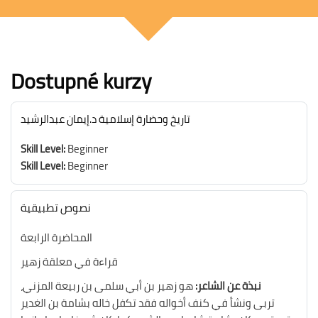
Přeskočit: [Cocoon] Custom HTML
Bloky
Dostupné kurzy
تاريخ وحضارة إسلامية د.إيمان عبدالرشيد
Skill Level
:
Beginner
Skill Level
:
Beginner
نصوص تطبيقية
المحاضرة الرابعة
قراءة في معلقة زهير
نبذة عن الشاعر:
هو زهير بن أبي سلمى بن ربيعة المزني،
تربى ونشأ في كنف أخواله فقد تكفل خاله بشامة بن الغدير