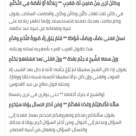
وكائنْ تَرَى مِنْ صَامِتٍ لَكَ مُعْجِبٍ ** زِيَادَتُهُ أَوْ نَقْصُهُ فِي التَّكَلُّمِ.
في كائن ثلاث لغات، كأيِّن وكائن وكأي، والصامت: الساكت، يقول:
وكم صامت يعجبك صمته فتستحسنه، وإنما تظهر زيادته على
غيره ونقصانه عن غيره عند تكلمه.
لسانُ الفتى نصْفٌ وَنِصْفٌ فُؤادُهُ ** فَلَمْ يَبْقَ إلّا صُورَةُ اللَّحْمِ والدَّمِ
هذا كقول العرب: المرء بأصغريه لسانه وجنانه.
وَإنّ سَفاهَ الشَّيخِ لا حِلْمَ بَعْدَهُ ** وإنّ الفَتَى بَعدَ السّفَاهَةِ يَحْلُمِ
يقول: إذا كان الشيخ سفيهًا لم يُرْجَ حِلْمه؛ لأنه لا حال بعد الشيب إلا
الموت، والفتى وإن كان نزقًا سفيهًا أكسبه شيبه حلمًا ووقارًا،
ومثله قول صالح بن عبد القدوس:
(والشيخ لا يترك أخلاقه ** حتى يوارى في ثرى رمسه)
سَألْنا فَأَعْطَيْتُمْ وَعُدْنا فَعُدْتُمُ ** وَمَن أكثرَ التسآلَ يوْمًا سَيُحْرَمِ
يقول: سألناكم رِفدكم ومعروفكم فجدتم بهما، فعدنا إلى
السؤال وعدتم إلى النوال، ومن أكثر السؤال حُرم يومًا لا محالة،
والتسآل: السؤال: وتفعال من أبنية المصادر.