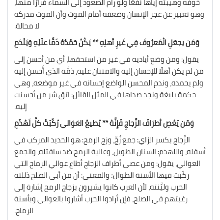
خوفه وهيبته إياها نفعًا ولو رام الصعود إلى السماء فرارًا منها،
وهو تعبير عن عجز الإنسان وضعفه أمام الموت وأن الموت مدركه
لا محالة.
وَمَن يجعَلِ الْمَعرُوفَ فِي غَيرِ أهلِهِ ** يَكُنْ حَمْدُهُ ذَمًّا علَيْهِ وَيَنْدَمِ
يقول: ومن وضع أياديه في غير من استحقها، أي من أحسن إلى
من لم يكن أهلًا للإحسان إليه والامتنان عليه، ذمَّه الذي أُحسن إليه
ولم يحمده، وندم المحسن الواضع إحسانه في غير موضعه، وهي
حكمة بليغة ونجد صداها في المثل القائل: اتق شر من أحسنت
إليه.
وَمَن يَعْصِ أطرَافَ الزِّجاجِ فَإِنَّهُ ** يُطيعُ العَوَالي رُكّبَتْ كلَّ لَهْذَمِ
الزِّجاج بكسر الزاي: جمع زُجّ، وزج الرمح: هو الحديد المركب في
أسفله، واللهذم: السنان الطويل، وعالية الرمح ضد سافتله، والجمع
العوالي، يقول: ومن عصى أطراف الزجاج أطاع عوالي الرماح التي
ركّبت فيها الأسنة الطوال؛ والمعنى: أن من أبى الصلح ذللته
الحرب وليَّنته، لأن العرب كانوا يشيرون بزجاج الرمح إشارة إلى
رغبتهم في الصلح، فإن أرادوا الحرب أشاروا بالعوالي وبأسنة
الرماح.