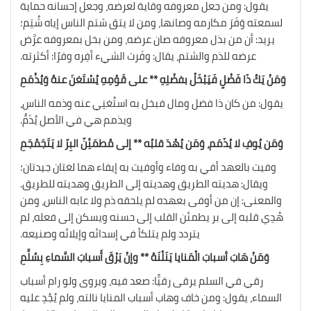
يقول: ومن جعل معروفه وقاية لعرضه، وجعل إحسانه حماية
لسمعته وَفَرَ مكارمه وصانها، ومن لا يتق شتم الناس إياه شُتِم؛
يريد: أن من بذل معروفه صان عرضه، ومن بخل بمعروفه عرَّض
عرضه للذم والشتم، يقال: وفَرت الشيء أفِره وفرًا: أكثرته.
وَمَنْ يَكُ ذَا فَضْلٍ فَيَبْخَلْ بفضْلِهِ ** على قَوْمِهِ يُسْتَغنَ عنهُ وَيُذْمَمِ
يقول: من كان ذا فضل ومال فبخل به استُغنِي عنه وذمه الناس،
ويذمم هي في الأصل يُذَمُّ.
وَمَن يُوفِ لا يُذَمَم، وَمَن يُهْدَ قلبُه ** إلى مُطمَئِنّ البِرّ لا يَتَجَمْجَمِ
وفيت بالعهد أفي به وفاء وأوفيت به إيفاء هما لغتان جيدتان؛
ويقال: هديته الطريق وهديته إلى الطريق وهديته للطريق.
والمعنى: إن من أوفى بعهده لم يلحقه ذم ولا عابه الناس، ومن
هُدِي قلبه إلى بر يطمئن القلب إلى حسنه ويسكن إلى فعله، لم
يتردد ولم يتلكأ في إسدائه وإيلائه وصنيعه.
وَمَنْ هَابَ أسبابَ الْمَنايا يَنَلْنَهُ ** وإنْ يَرْقَ أَسبابَ السَّماءِ بِسُلَّمِ
رقي في السلم يرقى رقيًّا: صعد فيه، ويروى ولو رام أسباب
السماء، يقول: ومن خاف وهاب أسباب المنايا نالته، ولم يُجْدِ عليه