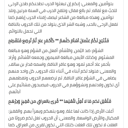
بتوأمين، والمعنى: إنكم إن تبعثوا الحرب تطحنكم طحن الرحى
للحَبَّ مع ثفاله، ثم بالغ فقال: وتلقح الحرب في السنة مرتين وتلد
توأمين، وهذه مبالغة من الشاعر ليصف إفناء الحرب إياهم كما
تفعل الرحى بالحب، وشبه الشر الذي يتولد من تلك الحروب بالناقة
التي تحمل بالتوائم.
فَتُنْتِج لَكُمْ غلْمانَ أشأمَ كلّهمْ ** كَأَحْمَرِ عادٍ ثُمّ تُرضِع فَتَفْطِمِ
الشؤم: ضد اليُمن، والأشأم: أفعل من الشؤم وهو مبالغة
المشئوم، وكذلك الأيمن مبالغة الميمون وجمعه الأشائم، وأراد
بأحمر عاد أحمر ثمود وهو عاقر الناقة، واسمه قدار بن سالف،
والمعنى: فتولد لكم أبناء في أثناء تلك الحروب، كل واحد منهم
يضاهي في الشؤم عاقر الناقة، ثم ترضعهم الحروب وتفطمهم،
أي تكون ولادتهم ونشوؤهم في الحروب فيصبحون مشائيم على
آبائهم.
فَتُغْلِل لكم مَا لا تُغِلّ لأَهْلِها ** قُرىً بالعراقِ من قَفِيزٍ وَدِرْهَمِ
أغلت الأرض إذا كانت لها غلة، وهو يتهكم ويهزأ بهم، والقفيز:
المكيال والأرض الواسعة، والمعنى: أن الحروب تغل لكم ضروبًا من
الغلات لا تكون تلك الغلات كتلك التي تكون لقرى من العراق، كما