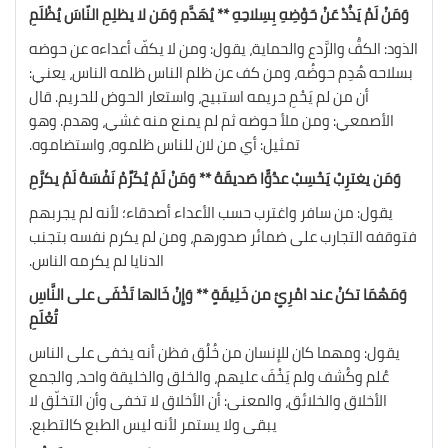
وَمَنْ لَمْ يَذُدْ عَنْ حَوْضِهِ بِسِلاحِهِ ** يُهَدَّم وَمَن لا يظلِمِ النّاسَ يُظْلَمِ
الذود: الكفُّ والرَّدع والحماية، يقول: ومن لا يكفّ أعداءه عن حوضه
بسلاحه هُدِم حوضُه، ومن كف عن ظلم الناس ظلمه الناس، يعني:
أن من لم يَحْمِ حريمه استبيح، واستعار الحوض للحريم. قال
الأصمعي: ومن ملأ حوضه ثم لم يمنع منه غشي، وهدم. وهو
تمثيل: أي من لان للناس ظلموه، واستضاموه.
وَمَن يغترِبْ يَحْسِبْ عدُوًّا صَديقَهُ ** وَمَنْ لَمْ يُكَرِّمْ نَفْسَهُ لَمْ يكرَّمِ
يقول: من سافر واغترب حسب الأعداء أصدقاء؛ لأنه لم يجربهم
فتوقفه التجارب على ضمائر صدورهم، ومن لم يكرم نفسه بتجنب
الدنايا لم يكرمه الناس.
وَمَهْمَا تكنْ عند امْرِئٍ من خَلِيقَةٍ ** وَإِنْ خَالها تَخْفَى على النَّاسِ
تُعْلَمِ
يقول: ومهما كان للإنسان من خُلُق فظن أنه يخفى على الناس
عُلم وكُشف ولم يَخْفَ عليهم، والخلق والخليقة واحد، والجمع
الأخلاق والخلائق، والمعنى: أن الأخلاق لا تخفى وأن التخلّق لا
يبقى ولا يستمر لأنه ليس الطبع كالتطبع.