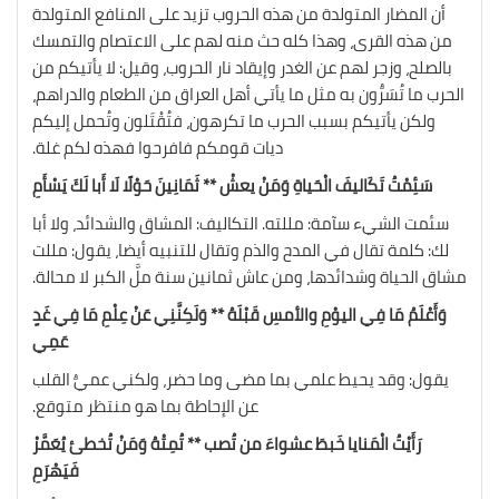
أن المضار المتولدة من هذه الحروب تزيد على المنافع المتولدة
من هذه القرى، وهذا كله حث منه لهم على الاعتصام والتمسك
بالصلح، وزجر لهم عن الغدر وإيقاد نار الحروب، وقيل: لا يأتيكم من
الحرب ما تُسَرُّون به مثل ما يأتي أهل العراق من الطعام والدراهم،
ولكن يأتيكم بسبب الحرب ما تكرهون، فتُقْتَلون وتُحمل إليكم
ديات قومكم فافرحوا فهذه لكم غلة.
سَئِمْتُ تَكَاليفَ الْحَياةِ وَمَنْ يعشْ ** ثَمَانِينَ حَوْلًا لَا أَبا لَكَ يَسْأَمِ
سئمت الشيء سآمة: مللته. التكاليف: المشاق والشدائد، ولا أبا
لك: كلمة تقال في المدح والذم وتقال للتنبيه أيضا، يقول: مللت
مشاق الحياة وشدائدها، ومن عاش ثمانين سنة ملَّ الكبر لا محالة.
وَأَعْلَمُ مَا فِي اليوْمِ والأمسِ قَبْلَهُ ** وَلَكِنَّنِي عَنْ عِلْمِ مَا فِي غَدٍ
عَمِي
يقول: وقد يحيط علمي بما مضى وما حضر، ولكني عميُّ القلب
عن الإحاطة بما هو منتظر متوقع.
رَأَيْتُ الْمَنايا خَبطَ عشواءَ من تُصب ** تُمِتْهُ وَمَنْ تُخطئ يُعَمَّرْ
فَيَهْرَمِ