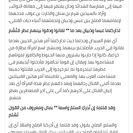
فيها إلى ممارسة الشدائد وحال يفتقر فيها إلى معاناة النوائب،
وأراد بالسيدين: هرم بن سنان والحارث بن عوف، مدحهما
لإتمامهما الصلح بين عبس وذبيان وتحملهما أعباء ديات القتلى
.
تداركتما عبسا وذبيان بعد ما ** تفانوا ودقوا بينهم عطر مَنْشَم
أي نعم السيدان وجدتما حيث تداركتما أمر هذين الحيين بعدما
تفانوا في الحرب، فأصلحتم بينهما، ومنشم: اسم امرأة عطارة من
خزاعة، كانوا إذا حاربوا يشترون منها الحنوط والكافور لموتاهم
فتشاءموا بها، ويقال: إن قوما تحالفوا، فأدخلوا أيديهم في
عطرها، ليتحرموا به، ثم خرجوا إلى الحرب، فقتلوا جميعا
فتشاءمت العرب بها. والمعنى: تلافيتما أمر هاتين القبيلتين
بعدما أفنى القتال رجالهما وبعد دقهم عطر هذه المرأة أي بعد
إتيان القتال على آخرهم كما أتى على آخر المتعطرين بعطر
منشم.
وقد قلتما: إن نُدركِ السلمَ واسعا ** بمال ومعروف من القول
نَسْلم
والسلم: الصلح، يقول: وقد قلتما: إن أدركنا الصلح واسعًا، أي إن
اتفق لنا إتمام الصلح بين القبيلتين ببذل المال وإسداء معروف