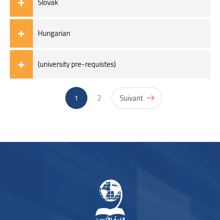
Slovak
Hungarian
(university pre-requistes)
(actuel)
1
2
Suivant
Blocs
Blocs