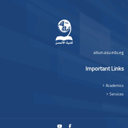
لوک‌ها
alsun.asu.edu.eg
Important Links
Academics
Services