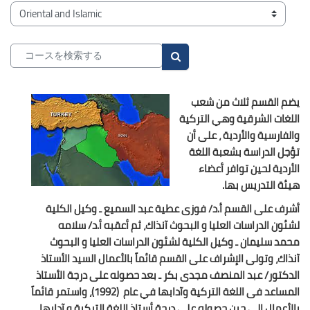
ブロック
コースカテゴリ
コースを検索する
コースを検索する
يضم القسم ثلاث من شعب
اللغات الشرقية وهي التركية
والفارسية والأردية ، على أن
تؤجل الدراسة بشعبة اللغة
الأردية لحين توافر أعضاء
هيئة التدريس بها.
أشرف على القسم أ.د/ فوزى عطية عبد السميع ـ وكيل الكلية
لشئون الدراسات العليا و البحوث آنذاك، ثم أعقبه أ.د/ سلامه
محمد سليمان ـ وكيل الكلية لشئون الدراسات العليا و البحوث
آنذاك، وتولى الإشراف على القسم قائماً بالأعمال السيد الأستاذ
الدكتور/ عبد المنصف مجدى بكر ـ بعد حصوله على درجة الأستاذ
المساعد فى اللغة التركية وآدابها في عام (1992)، واستمر قائماً
بالأعمال إلى حين حصوله على درجة أستاذ اللغة التركية و آدابها