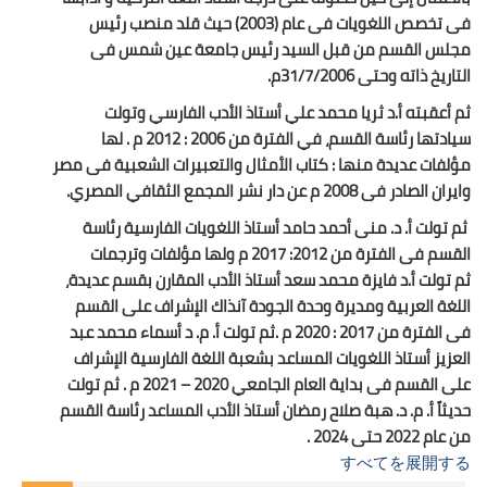
فى تخصص اللغويات فى عام (2003) حيث قلد منصب رئيس
مجلس القسم من قبل السيد رئيس جامعة عين شمس فى
التاريخ ذاته وحتى 31/7/2006م.
ثم أعقبته أ.د ثريا محمد علي أستاذ الأدب الفارسي وتولت
سيادتها رئاسة القسم، في الفترة من 2006 : 2012 م . لها
مؤلفات عديدة منها : كتاب الأمثال والتعبيرات الشعبية فى مصر
وايران الصادر فى 2008 م عن دار نشر المجمع الثقافي المصري.
ثم تولت أ. د. منى أحمد حامد أستاذ اللغويات الفارسية رئاسة
القسم فى الفترة من 2012: 2017 م ولها مؤلفات وترجمات
ثم تولت أ.د فايزة محمد سعد أستاذ الأدب المقارن بقسم
عديدة،
اللغة العربية ومديرة وحدة الجودة آنذاك الإشراف على القسم
فى الفترة من 2017 : 2020 م .ثم تولت أ. م. د أسماء محمد عبد
العزيز أستاذ اللغويات المساعد بشعبة اللغة الفارسية الإشراف
على القسم فى بداية العام الجامعي 2020 – 2021 م . ثم تولت
حديثاً أ. م. د. هبة صلاح رمضان أستاذ الأدب المساعد رئاسة القسم
من عام 2022 حتى 2024 .
すべてを展開する