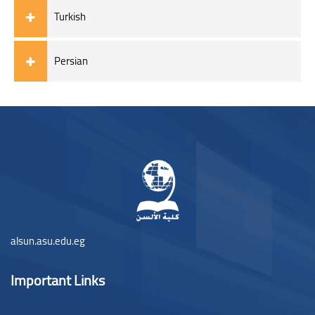
Turkish
Persian
ブロック
ブロック
alsun.asu.edu.eg
Important Links