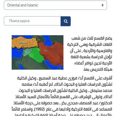
Блоки
Категории курсов
Поиск курса
Поиск курса
يضم القسم ثلاث من شعب
اللغات الشرقية وهي التركية
والفارسية والأردية ، على أن
تؤجل الدراسة بشعبة اللغة
الأردية لحين توافر أعضاء
هيئة التدريس بها.
أشرف على القسم أ.د/ فوزى عطية عبد السميع ـ وكيل الكلية
لشئون الدراسات العليا و البحوث آنذاك، ثم أعقبه أ.د/ سلامه
محمد سليمان ـ وكيل الكلية لشئون الدراسات العليا و البحوث
آنذاك، وتولى الإشراف على القسم قائماً بالأعمال السيد الأستاذ
الدكتور/ عبد المنصف مجدى بكر ـ بعد حصوله على درجة الأستاذ
المساعد فى اللغة التركية وآدابها في عام (1992)، واستمر قائماً
بالأعمال إلى حين حصوله على درجة أستاذ اللغة التركية و آدابها