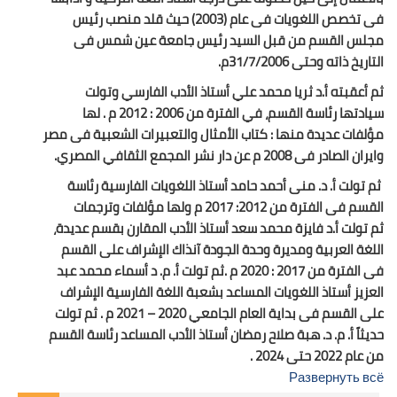
فى تخصص اللغويات فى عام (2003) حيث قلد منصب رئيس
مجلس القسم من قبل السيد رئيس جامعة عين شمس فى
التاريخ ذاته وحتى 31/7/2006م.
ثم أعقبته أ.د ثريا محمد علي أستاذ الأدب الفارسي وتولت
سيادتها رئاسة القسم، في الفترة من 2006 : 2012 م . لها
مؤلفات عديدة منها : كتاب الأمثال والتعبيرات الشعبية فى مصر
وايران الصادر فى 2008 م عن دار نشر المجمع الثقافي المصري.
ثم تولت أ. د. منى أحمد حامد أستاذ اللغويات الفارسية رئاسة
القسم فى الفترة من 2012: 2017 م ولها مؤلفات وترجمات
ثم تولت أ.د فايزة محمد سعد أستاذ الأدب المقارن بقسم
عديدة،
اللغة العربية ومديرة وحدة الجودة آنذاك الإشراف على القسم
فى الفترة من 2017 : 2020 م .ثم تولت أ. م. د أسماء محمد عبد
العزيز أستاذ اللغويات المساعد بشعبة اللغة الفارسية الإشراف
على القسم فى بداية العام الجامعي 2020 – 2021 م . ثم تولت
حديثاً أ. م. د. هبة صلاح رمضان أستاذ الأدب المساعد رئاسة القسم
من عام 2022 حتى 2024 .
Развернуть всё