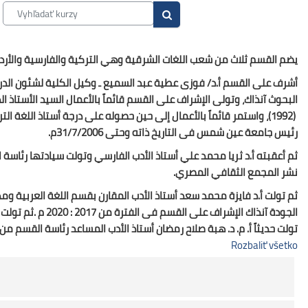
Vyhľadať kurzy
Vyhľadať kurzy
يضم القسم ثلاث من شعب اللغات الشرقية وهي التركية والفارسية والأردية 
أشرف على القسم أ.د/ فوزى عطية عبد السميع ـ وكيل الكلية لشئون الدراسا
البحوث آنذاك، وتولى الإشراف على القسم قائماً بالأعمال السيد الأستاذ 
رئيس جامعة عين شمس فى التاريخ ذاته وحتى 31/7/2006م.
نشر المجمع الثقافي المصري.
ثم تولت أ.د فايزة محمد سعد أستاذ الأدب المقارن بقسم اللغة العربية وم
تولت حديثاً أ. م. د. هبة صلاح رمضان أستاذ الأدب المساعد رئاسة القسم من عام 2022 حتى 4
Rozbaliť všetko