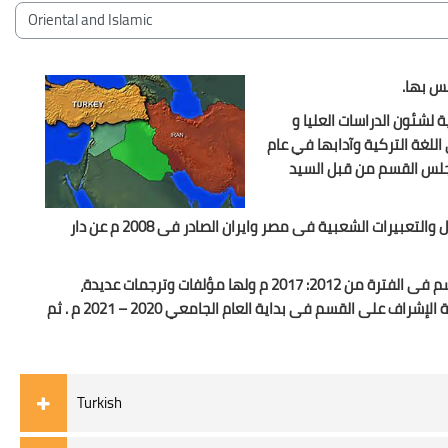
Bloky
Kategórie kurzov
يس بها.
 لشئون الدراسات العليا و
اللغة التركية وآدابها في عام
دابها فى تخصص اللغويات فى عام (2003) حيث قلد منصب رئيس مجلس القسم من قبل السيد
ثم أعقبته أ.د ثريا محمد علي أستاذ الأدب الفارسي وتولت سيادتها رئاسة القسم، في الفترة من 2006 : 2012 م . لها مؤلفات عديدة منها : كتاب الأمثال والتعبيرات الشعبية فى مصر وايران الصادر فى 2008 م عن دار
لها مؤلفات وترجمات عديدة،
الجودة آنذاك الإشراف على القسم فى الفترة من 2017 : 2020 م .ثم تولت أ. م. د أسماء محمد عبد العزيز أستاذ اللغويات المساعد بشعبة اللغة الفارسية الإشراف على القسم فى بداية العام الجامعي 2020 – 2021 م . ثم
Turkish