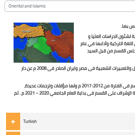
Bloklar
Kurs Kategorileri
يس بها.
 لشئون الدراسات العليا و
اللغة التركية وآدابها في عام
دابها فى تخصص اللغويات فى عام (2003) حيث قلد منصب رئيس مجلس القسم من قبل السيد
ثم أعقبته أ.د ثريا محمد علي أستاذ الأدب الفارسي وتولت سيادتها رئاسة القسم، في الفترة من 2006 : 2012 م . لها مؤلفات عديدة منها : كتاب الأمثال والتعبيرات الشعبية فى مصر وايران الصادر فى 2008 م عن دار
لها مؤلفات وترجمات عديدة،
الجودة آنذاك الإشراف على القسم فى الفترة من 2017 : 2020 م .ثم تولت أ. م. د أسماء محمد عبد العزيز أستاذ اللغويات المساعد بشعبة اللغة الفارسية الإشراف على القسم فى بداية العام الجامعي 2020 – 2021 م . ثم
Turkish