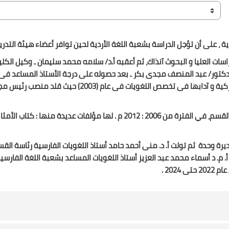
، على أن تؤجل الدراسة بشعبة اللغة الأردية لحين توافر أعضاء هيئة التدر
ت العليا و البحوث آنذاك، ثم أعقبه أ.د/ سلامه محمد سليمان ـ وكيل الكلية
الدكتور/ عبد المنصف مجدى بكر ـ بعد حصوله على درجة الأستاذ المساعد فى 
(1992)، واستمر قائماً بالأعمال إلى حين حصوله على درجة أستاذ اللغة التركية و آ
ديرة وحدة
ثم تولت أ. د. منى أحمد حامد أستاذ اللغويات الفارسية رئاسة القسم فى الفترة من 2012: 2017 م و
202 .