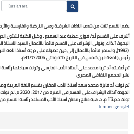
Kursları ara
Kursları ara
يضم القسم ثلاث من شعب اللغات الشرقية وهي التركية والفارسية والأردية 
أشرف على القسم أ.د/ فوزى عطية عبد السميع ـ وكيل الكلية لشئون الدراسا
البحوث آنذاك، وتولى الإشراف على القسم قائماً بالأعمال السيد الأستاذ 
رئيس جامعة عين شمس فى التاريخ ذاته وحتى 31/7/2006م.
نشر المجمع الثقافي المصري.
ثم تولت أ.د فايزة محمد سعد أستاذ الأدب المقارن بقسم اللغة العربية وم
تولت حديثاً أ. م. د. هبة صلاح رمضان أستاذ الأدب المساعد رئاسة القسم من عام 2022 حتى 4
Tümünü genişlet