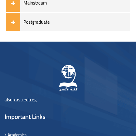
Mainstream
Postgraduate
Blöcke
Blöcke
alsun.asu.edu.eg
Important Links
Academics