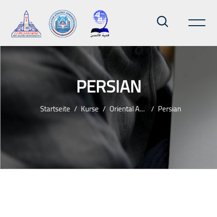
PERSIAN
Startseite
Kurse
Oriental And Islamic
Persian
Zum Hauptinhalt
Blöcke