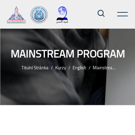
MAINSTREAM PROGRAM
Titulní Stránka
Kurzy
English
Mainstream Program
Přejít k hlavnímu obsahu
Bloky