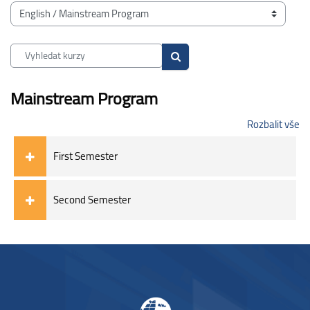
Bloky
Kategorie kurzů
Vyhledat kurzy
Vyhledat kurzy
Mainstream Program
Rozbalit vše
First Semester
Second Semester
Bloky
Bloky