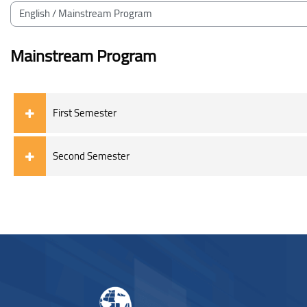
Bloklar
Kurs Kategorileri
Mainstream Program
First Semester
Second Semester
Bloklar
Bloklar