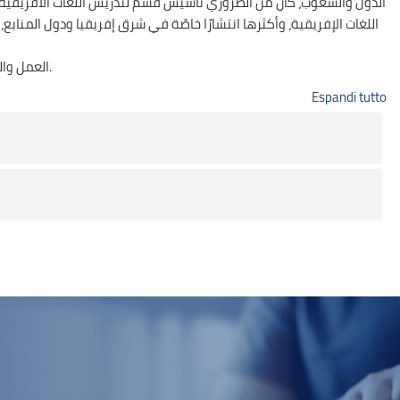
الدول والشعوب، كان من الضروري تأسيس قسم لتدريس اللغات الأفريقية الأك
اللغات الإفريقية، وأكثرها انتشارًا خاصًة في شرق إفريقيا ودول المن
العمل والمساهمة في تعزيز أوجه التعاون الثنائي وتفعيلها مع دول القارة في كافة المجالات.
Espandi tutto