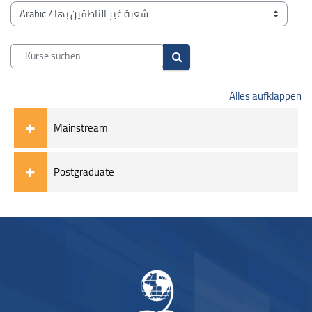
Blöcke
Kursbereiche
Kurse suchen
Kurse suchen
Alles aufklappen
Mainstream
Postgraduate
Blöcke
Blöcke