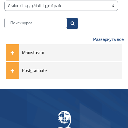
Блоки
Категории курсов
Поиск курса
Поиск курса
Развернуть всё
Mainstream
Postgraduate
Блоки
Блоки