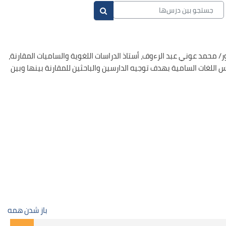
جستجو بین درس‌ها
جستجو بین درس‌ها
الجليل الأستاذ الدكتور/ محمد عوني عبد الرءوف، أستاذ الدراسات اللغوية والساميات المقارنة،
س اللغات السامية بهدف توجيه الدارسين والباحثين للمقارنة بينها وبين
باز شدن همه