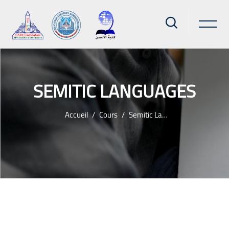
SEMITIC LANGUAGES
Accueil
Cours
Semitic Languages
Passer au contenu principal
Blocs