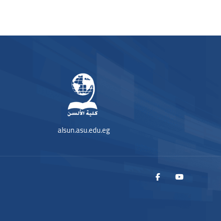
블록
블록
alsun.asu.edu.eg