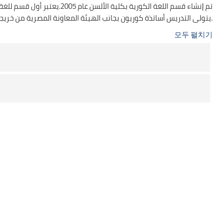
تم ﺇنشاء قسم اللغة الكورية بكلية الألسن عام 2005.يعتبر أول قسم للغة الكورية في مصر والعالم العربي وافريقيا.أُنشئ القسم تحت
ﺇشراف ودعم السفارة الكورية بجمهورية مصر العربية، والمؤسسة الكورية، والوكالة الكورية للتعاون الدولي Koica. يتولى التدريس أساتذة كوريون بجانب الهيئة المعاونة المصرية من خريجي القسم.
모두 펼치기