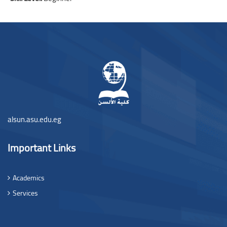
Bloklar
Bloklar
alsun.asu.edu.eg
Important Links
Academics
Services