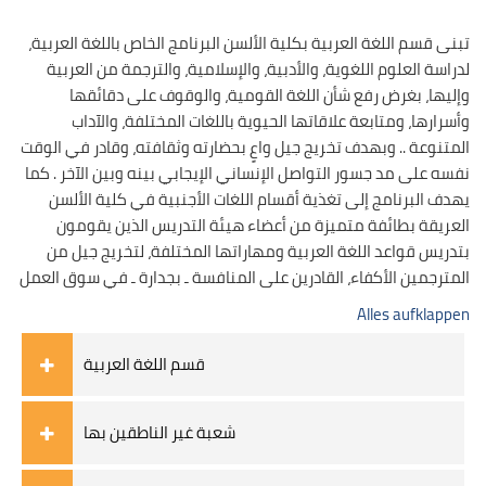
تبنى قسم اللغة العربية بكلية الألسن البرنامج الخاص باللغة العربية،
لدراسة العلوم اللغوية، والأدبية، والإسلامية، والترجمة من العربية
وإليها، بغرض رفع شأن اللغة القومية، والوقوف على دقائقها
وأسرارها، ومتابعة علاقاتها الحيوية باللغات المختلفة، والآداب
المتنوعة .. وبهدف تخريج جيل واعٍ بحضارته وثقافته، وقادر في الوقت
نفسه على مد جسور التواصل الإنساني الإيجابي بينه وبين الآخر . كما
يهدف البرنامج إلى تغذية أقسام اللغات الأجنبية في كلية الألسن
العريقة بطائفة متميزة من أعضاء هيئة التدريس الذين يقومون
بتدريس قواعد اللغة العربية ومهاراتها المختلفة، لتخريج جيل من
المترجمين الأكفاء، القادرين على المنافسة ـ بجدارة ـ في سوق العمل
Alles aufklappen
قسم اللغة العربية
شعبة غير الناطقين بها