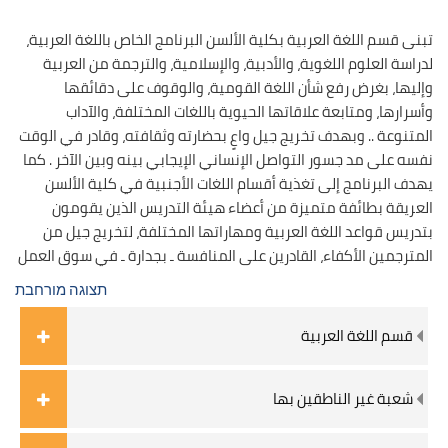
تبنى قسم اللغة العربية بكلية الألسن البرنامج الخاص باللغة العربية،
لدراسة العلوم اللغوية، والأدبية، والإسلامية، والترجمة من العربية
وإليها، بغرض رفع شأن اللغة القومية، والوقوف على دقائقها
وأسرارها، ومتابعة علاقاتها الحيوية باللغات المختلفة، والآداب
المتنوعة .. وبهدف تخريج جيل واعٍ بحضارته وثقافته، وقادر في الوقت
نفسه على مد جسور التواصل الإنساني الإيجابي بينه وبين الآخر . كما
يهدف البرنامج إلى تغذية أقسام اللغات الأجنبية في كلية الألسن
العريقة بطائفة متميزة من أعضاء هيئة التدريس الذين يقومون
بتدريس قواعد اللغة العربية ومهاراتها المختلفة، لتخريج جيل من
المترجمين الأكفاء، القادرين على المنافسة ـ بجدارة ـ في سوق العمل
תצוגה מורחבת
قسم اللغة العربية
شعبة غير الناطقين بها