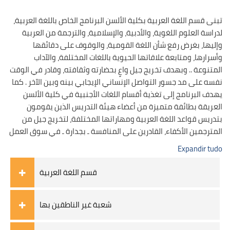
تبنى قسم اللغة العربية بكلية الألسن البرنامج الخاص باللغة العربية،
لدراسة العلوم اللغوية، والأدبية، والإسلامية، والترجمة من العربية
وإليها، بغرض رفع شأن اللغة القومية، والوقوف على دقائقها
وأسرارها، ومتابعة علاقاتها الحيوية باللغات المختلفة، والآداب
المتنوعة .. وبهدف تخريج جيل واعٍ بحضارته وثقافته، وقادر في الوقت
نفسه على مد جسور التواصل الإنساني الإيجابي بينه وبين الآخر . كما
يهدف البرنامج إلى تغذية أقسام اللغات الأجنبية في كلية الألسن
العريقة بطائفة متميزة من أعضاء هيئة التدريس الذين يقومون
بتدريس قواعد اللغة العربية ومهاراتها المختلفة، لتخريج جيل من
المترجمين الأكفاء، القادرين على المنافسة ـ بجدارة ـ في سوق العمل
Expandir tudo
قسم اللغة العربية
شعبة غير الناطقين بها