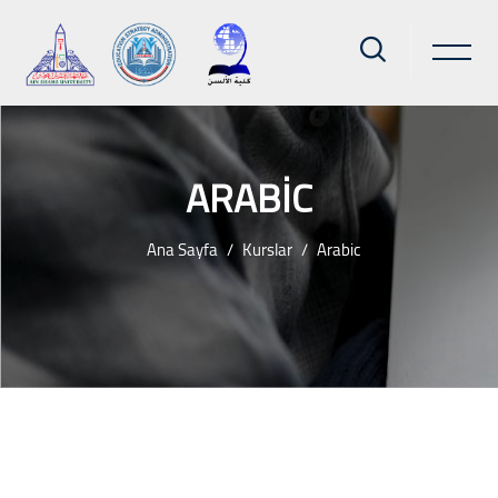
ARABIC
Ana Sayfa
Kurslar
Arabic
Ana içeriğe git
Bloklar