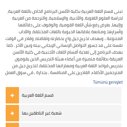
تبنى قسم اللغة العربية بكلية الألسن البرنامج الخاص باللغة العربية،
لدراسة العلوم اللغوية، والأدبية، والإسلامية، والترجمة من العربية
وإليها، بغرض رفع شأن اللغة القومية، والوقوف على دقائقها
وأسرارها، ومتابعة علاقاتها الحيوية باللغات المختلفة، والآداب
المتنوعة .. وبهدف تخريج جيل واعٍ بحضارته وثقافته، وقادر في الوقت
نفسه على مد جسور التواصل الإنساني الإيجابي بينه وبين الآخر . كما
يهدف البرنامج إلى تغذية أقسام اللغات الأجنبية في كلية الألسن
العريقة بطائفة متميزة من أعضاء هيئة التدريس الذين يقومون
بتدريس قواعد اللغة العربية ومهاراتها المختلفة، لتخريج جيل من
المترجمين الأكفاء، القادرين على المنافسة ـ بجدارة ـ في سوق العمل
Tümünü genişlet
قسم اللغة العربية
شعبة غير الناطقين بها