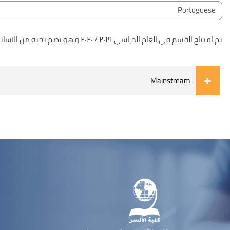
الكتل
تصنيفات المقررات
تم افتتاح القسم في العام الدراسي ٢٠١٩ / ٢٠٢٠ و هو يضم نخبة من الاساتذة البرتغاليين و المصريين و أيضا اساتذة من البرازيل وموزمبيق. يضم القسم البرتغالي ثلاث فرق و يبلغ عدد الطلبة حوالي ١٠٠ طالب
Mainstream
الكتل
لكتل