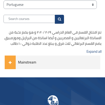
Blocks
Course categories
Search courses
Search courses
تم افتتاح القسم في العام الدراسي ٢٠١٩ / ٢٠٢٠ و هو يضم نخبة من
الاساتذة البرتغاليين و المصريين و أيضا اساتذة من البرازيل وموزمبيق.
يضم القسم البرتغالي ثلاث فرق و يبلغ عدد الطلبة حوالي ١٠٠ طالب
Expand all
Mainstream
Blocks
Blocks