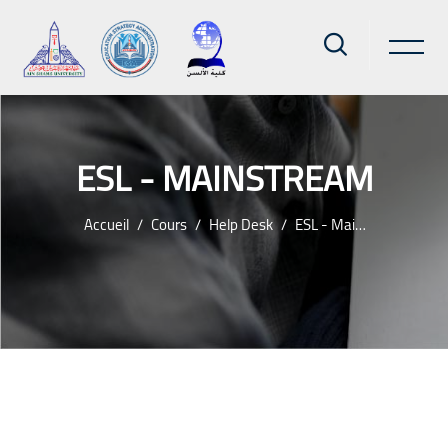
ESL - MAINSTREAM
Accueil
Cours
Help Desk
ESL - Mainstream
Passer au contenu principal
Blocs