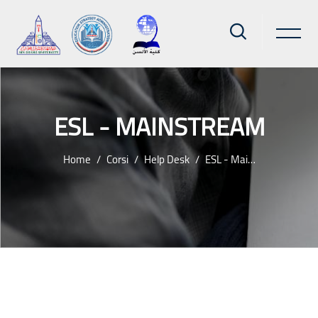
ESL - MAINSTREAM
Home
Corsi
Help Desk
ESL - Mainstream
Vai al contenuto principale
Blocchi