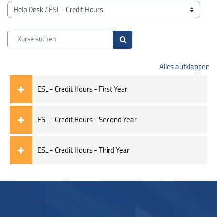
Blöcke
Kursbereiche
Kurse suchen
Kurse suchen
Alles aufklappen
ESL - Credit Hours - First Year
ESL - Credit Hours - Second Year
ESL - Credit Hours - Third Year
Blöcke
Blöcke