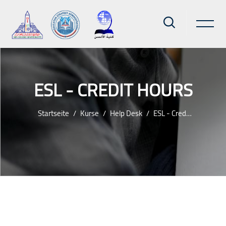
ESL - CREDIT HOURS
Startseite
Kurse
Help Desk
ESL - Credit Hours
Zum Hauptinhalt
Blöcke