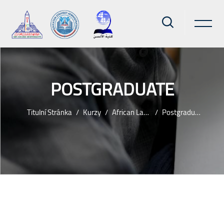
POSTGRADUATE
Titulní Stránka
Kurzy
African Languages
Postgraduate
Přejít k hlavnímu obsahu
Bloky