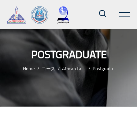
POSTGRADUATE
Home
コース
African Languages
Postgraduate
メインコンテンツへスキップする
ブロック