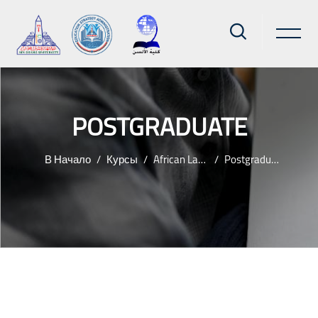
POSTGRADUATE
В Начало
Курсы
African Languages
Postgraduate
Перейти к основному содержанию
Блоки