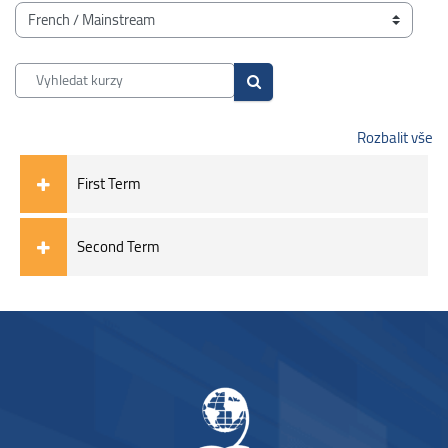
Bloky
Kategorie kurzů
Vyhledat kurzy
Vyhledat kurzy
Rozbalit vše
First Term
Second Term
Bloky
Bloky