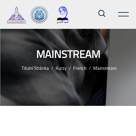
MAINSTREAM
Titulní Stránka
Kurzy
French
Mainstream
Přejít k hlavnímu obsahu
Bloky