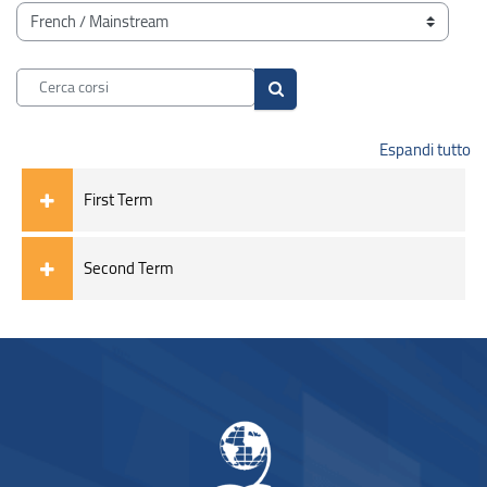
Blocchi
Categorie di corso
Cerca corsi
Cerca corsi
Espandi tutto
First Term
Second Term
Blocchi
Blocchi