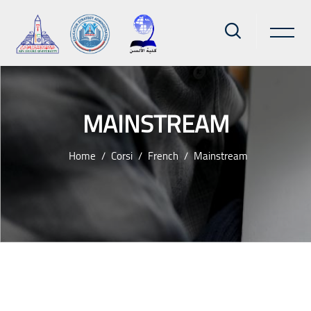
MAINSTREAM
Home
Corsi
French
Mainstream
Vai al contenuto principale
Blocchi