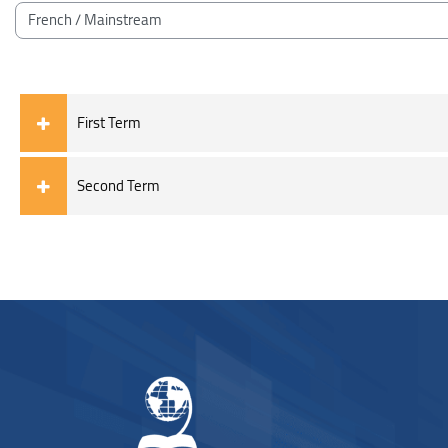
ブロック
コースカテゴリ
First Term
Second Term
ブロック
ブロック