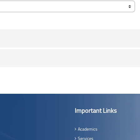
Important Links
Academics
Services