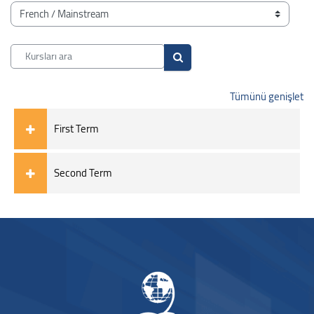
Bloklar
Kurs Kategorileri
Kursları ara
Kursları ara
Tümünü genişlet
First Term
Second Term
Bloklar
Bloklar