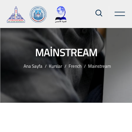
MAINSTREAM
Ana Sayfa
Kurslar
French
Mainstream
Ana içeriğe git
Bloklar