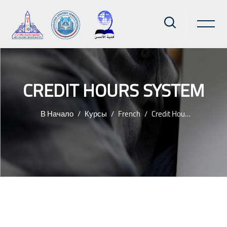
CREDIT HOURS SYSTEM
В Начало
Курсы
French
Credit Hours System
Перейти к основному содержанию
Блоки