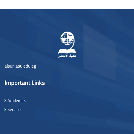
Блоки
alsun.asu.edu.eg
Important Links
Academics
Services