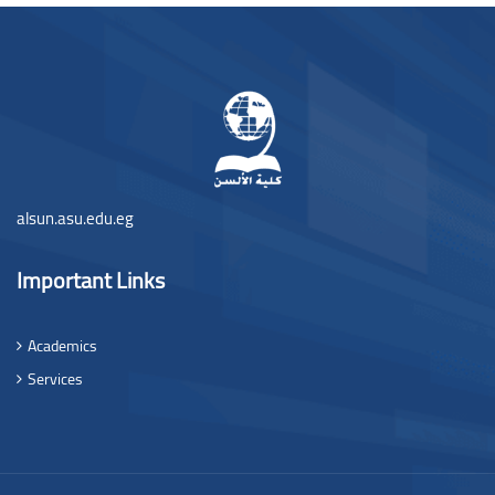
Блоки
alsun.asu.edu.eg
Important Links
Academics
Services