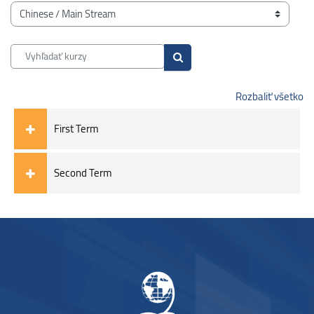
Bloky
Kategórie kurzov
Vyhľadať kurzy
Vyhľadať kurzy
Rozbaliť všetko
First Term
Second Term
Bloky
Bloky