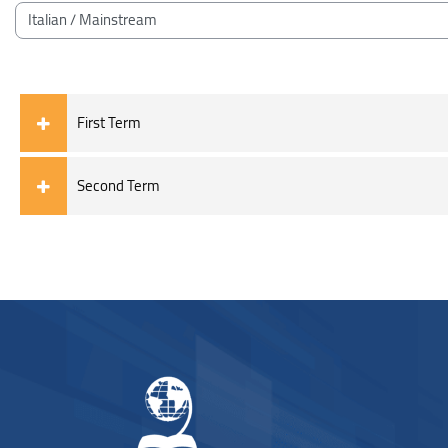
블록
강좌 범주
First Term
Second Term
블록
블록