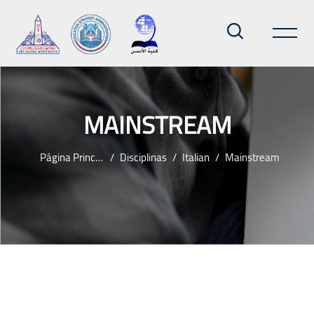
MAINSTREAM
Página Principal
Disciplinas
Italian
Mainstream
Ir para o conteúdo principal
Blocos