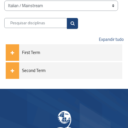
Blocos
Categorias de disciplinas
Pesquisar disciplinas
Pesquisar disciplinas
Expandir tudo
First Term
Second Term
Blocos
Blocos