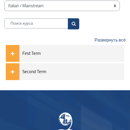
Блоки
Категории курсов
Поиск курса
Поиск курса
Развернуть всё
First Term
Second Term
Блоки
Блоки