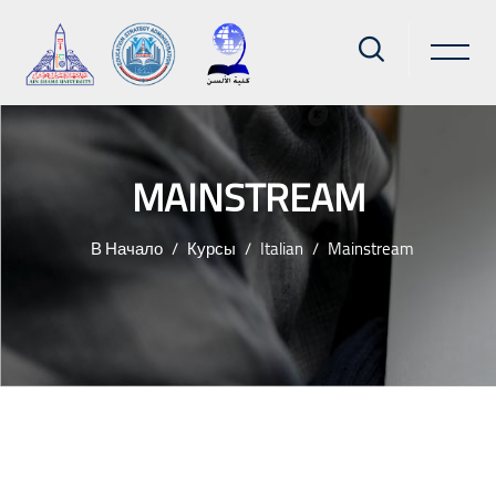
MAINSTREAM
В Начало
Курсы
Italian
Mainstream
Перейти к основному содержанию
Блоки