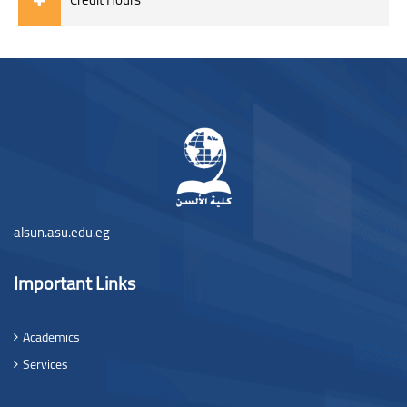
Blocchi
Blocchi
alsun.asu.edu.eg
Important Links
Academics
Services