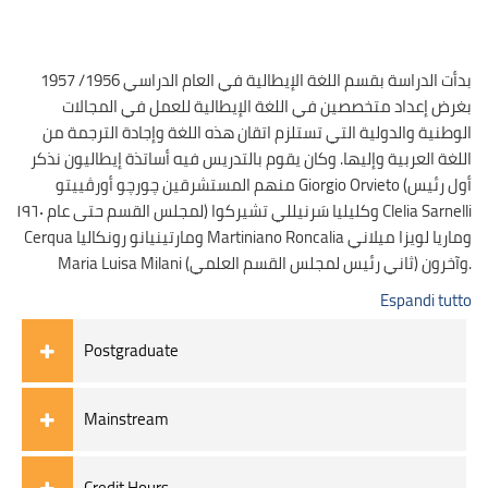
بدأت الدراسة بقسم اللغة الإيطالية في العام الدراسي 1956/ 1957
بغرض إعداد متخصصين في اللغة الإيطالية للعمل في المجالات
الوطنية والدولية التي تستلزم اتقان هذه اللغة وإجادة الترجمة من
اللغة العربية وإليها. وكان يقوم بالتدريس فيه أساتذة إيطاليون نذكر
منهم المستشرقين چورچو أورڤييتو Giorgio Orvieto (أول رئيس
لمجلس القسم حتى عام ١٩٦٠) وكليليا سَرنيللي تشيركوا Clelia Sarnelli
Cerqua ومارتينيانو رونكاليا Martiniano Roncalia وماريا لويزا ميلاني
Maria Luisa Milani (ثاني رئيس لمجلس القسم العلمي) وآخرون.
Espandi tutto
Postgraduate
Mainstream
Credit Hours