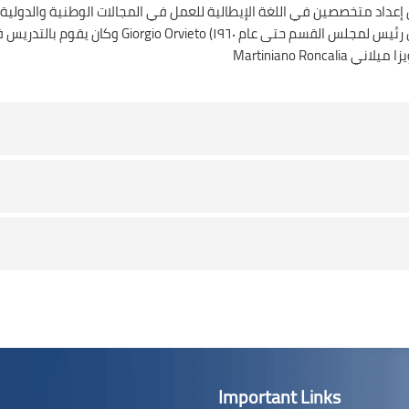
اسة بقسم اللغة الإيطالية في العام الدراسي 1956/ 1957 بغرض إعداد متخصصين في اللغة الإيطالية للعمل في 
وكان يقوم بالتدريس فيه أساتذة إيطاليون نذكر منهم ال
Important Links