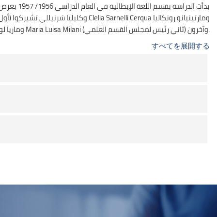
بدأت الدر
Martiniano Roncalia وماريا لويزا ميلاني Maria Luisa Milani (ثاني رئيس لمجلس القسم العلمي) وآخرون.
すべてを展開する