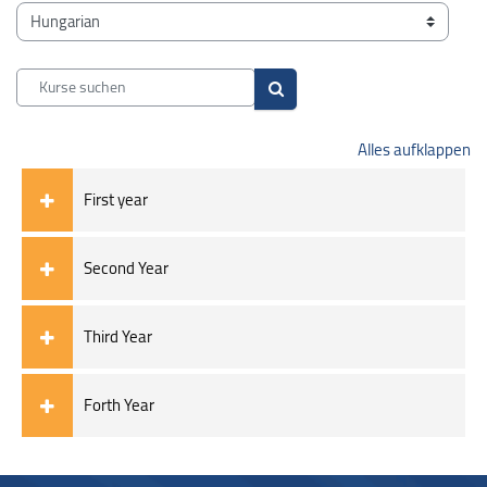
Blöcke
Kursbereiche
Kurse suchen
Kurse suchen
Alles aufklappen
First year
Second Year
Third Year
Forth Year
Blöcke