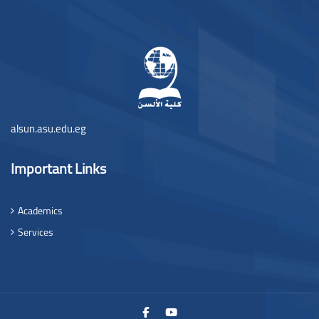
Blöcke
alsun.asu.edu.eg
Important Links
Academics
Services