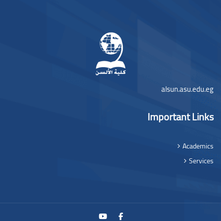
بلوک‌ه
alsun.asu.edu.eg
Important Links
Academics
Services