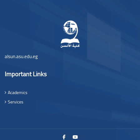
Блоки
alsun.asu.edu.eg
Important Links
Academics
Services