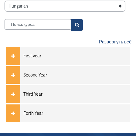
Блоки
Категории курсов
Поиск курса
Поиск курса
Развернуть всё
First year
Second Year
Third Year
Forth Year
Блоки